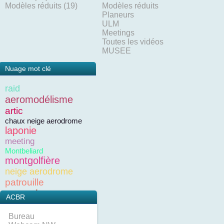
Modèles réduits (19)
Modèles réduits
Planeurs
ULM
Meetings
Toutes les vidéos
MUSEE
Nuage mot clé
raid
aeromodélisme
artic
chaux neige aerodrome
laponie
meeting
Montbeliard
montgolfière
neige aerodrome
patrouille
pegoud
ACBR
Bureau